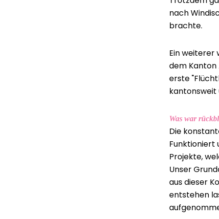
Trotzdem gab
nach Windisc
brachte.
Ein weiterer
dem Kanton A
erste "Flücht
kantonsweit
Was war rückbl
Die konstant
Funktioniert
Projekte, w
Unser Grunda
aus dieser K
entstehen la
aufgenomme