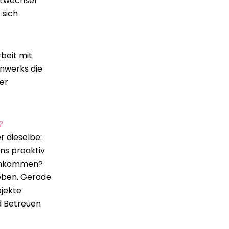
rtwechsel
 sich
beit mit
rnwerks die
ter
?
r dieselbe:
ns proaktiv
genkommen?
ieben. Gerade
ojekte
d Betreuen