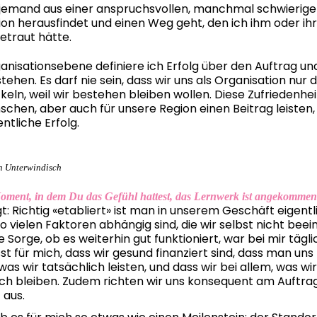
 jemand aus einer anspruchsvollen, manchmal schwierig
on herausfindet und einen Weg geht, den ich ihm oder ihr 
etraut hätte.
anisationsebene definiere ich Erfolg über den Auftrag un
tehen. Es darf nie sein, dass wir uns als Organisation nur 
eln, weil wir bestehen bleiben wollen. Diese Zufriedenheit
chen, aber auch für unsere Region einen Beitrag leisten, d
ntliche Erfolg.
 in Unterwindisch
oment, in dem Du das Gefühl hattest, das Lernwerk ist angekomme
t: Richtig «etabliert» ist man in unserem Geschäft eigentl
so vielen Faktoren abhängig sind, die wir selbst nicht beei
 Sorge, ob es weiterhin gut funktioniert, war bei mir tägli
sst für mich, dass wir gesund finanziert sind, dass man uns 
s wir tatsächlich leisten, und dass wir bei allem, was wir 
ich bleiben. Zudem richten wir uns konsequent am Auftrag
 aus.