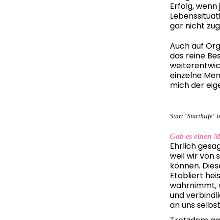
Erfolg, wenn
Lebenssituati
gar nicht zug
Auch auf Org
das reine Bes
weiterentwick
einzelne Mens
mich der eige
Start "Starthilfe"
Gab es einen M
Ehrlich gesag
weil wir von 
können. Diese
Etabliert hei
wahrnimmt, wa
und verbindl
an uns selbst