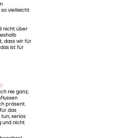
en
so vielleicht
d nicht über
deshalb
, dass wir für
as ist für
n?
ich nie ganz,
nflussen
ch präsent.
für das
tun, seriös
 und nicht