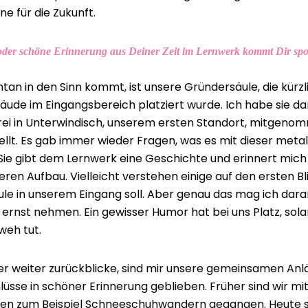
ne für die Zukunft.
 oder schöne Erinnerung aus Deiner Zeit im Lernwerk kommt Dir spo
tan in den Sinn kommt, ist unsere Gründersäule, die kürzl
ude im Eingangsbereich platziert wurde. Ich habe sie da
rei in Unterwindisch, unserem ersten Standort, mitgeno
ellt. Es gab immer wieder Fragen, was es mit dieser meta
. Sie gibt dem Lernwerk eine Geschichte und erinnert mic
en Aufbau. Vielleicht verstehen einige auf den ersten Bli
ule in unserem Eingang soll. Aber genau das mag ich dara
u ernst nehmen. Ein gewisser Humor hat bei uns Platz, sol
eh tut.
r weiter zurückblicke, sind mir unsere gemeinsamen Anl
üsse in schöner Erinnerung geblieben. Früher sind wir mi
en zum Beispiel Schneeschuhwandern gegangen. Heute si