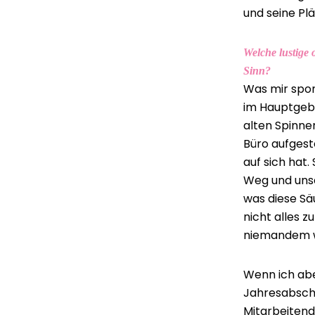
und seine Plä
Welche lustige
Sinn?
Was mir spon
im Hauptgebä
alten Spinne
Büro aufgest
auf sich hat
Weg und unser
was diese Sä
nicht alles z
niemandem w
Wenn ich abe
Jahresabschl
Mitarbeitend