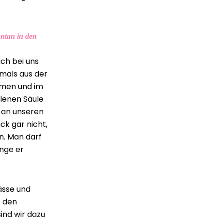
ntan in den
ich bei uns
mals aus der
mmen und im
llenen Säule
h an unseren
ck gar nicht,
n. Man darf
ange er
ässe und
t den
nd wir dazu