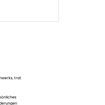
nwerks, trat
sönliches
rderungen