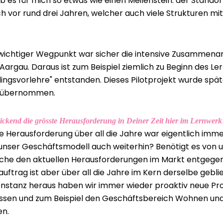
 es für mich so etwas wie einen Meilenstein: der Stando
h vor rund drei Jahren, welcher auch viele Strukturen mit
 wichtiger Wegpunkt war sicher die intensive Zusammenar
argau. Daraus ist zum Beispiel ziemlich zu Beginn des Le
lingsvorlehre" entstanden. Dieses Pilotprojekt wurde spä
 übernommen.
ickend die grösste Herausforderung in Deiner Zeit hier im Lernwerk
e Herausforderung über all die Jahre war eigentlich imme
 unser Geschäftsmodell auch weiterhin? Benötigt es von u
elche den aktuellen Herausforderungen im Markt entge
uftrag ist aber über all die Jahre im Kern derselbe gebl
onstanz heraus haben wir immer wieder proaktiv neue Pr
ssen und zum Beispiel den Geschäftsbereich Wohnen un
n.