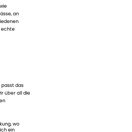
wie
ässe, an
hiedenen
 echte
h passt das
r über all die
hen
rkung, wo
ich ein