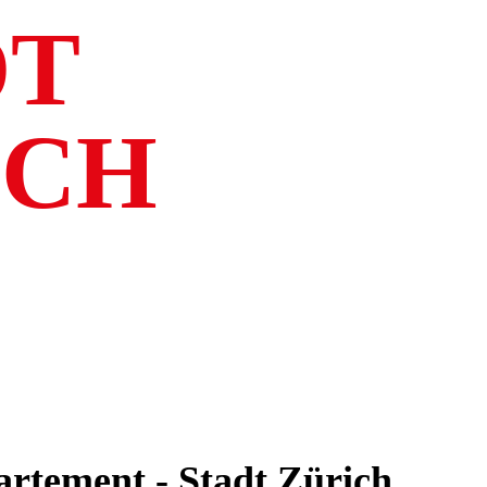
DT
ICH
rtement - Stadt Zürich