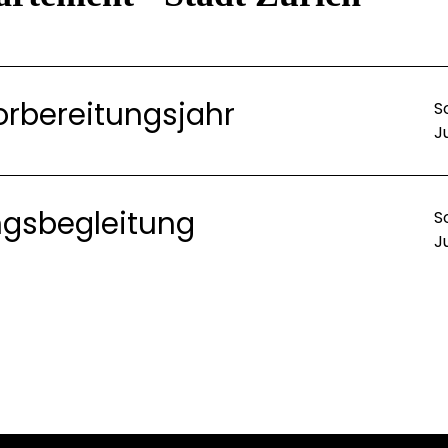
vorbereitungsjahr
S
J
ngsbegleitung
S
J