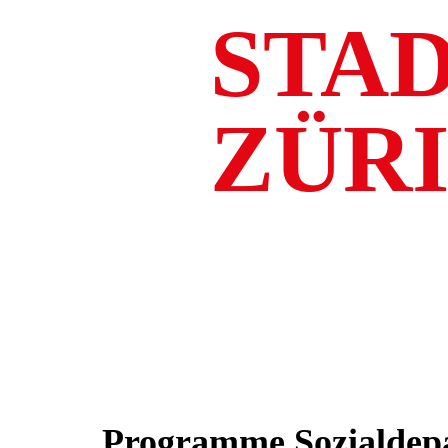
STA
ZÜR
Programme Sozialdepa