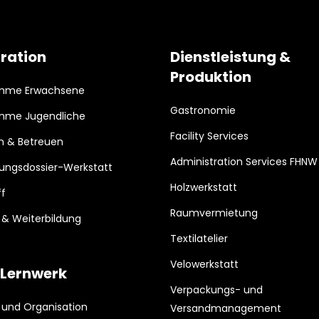
gration
Dienstleistung &
Produktion
mme Erwachsene
Gastronomie
mme Jugendliche
Facility Services
 & Betreuen
Administration Services FHNW
ungsdossier-Werkstatt
Holzwerkstatt
ff
Raumvermietung
& Weiterbildung
Textilatelier
Velowerkstatt
 Lernwerk
Verpackungs- und
t und Organisation
Versandmanagement