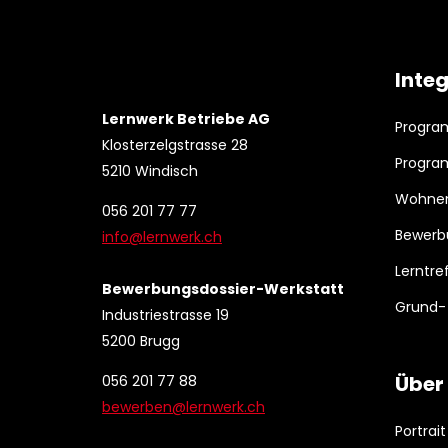
Inte
Lernwerk Betriebe AG
Progra
Klosterzelgstrasse 28
Progra
5210 Windisch
Wohnen
056 201 77 77
Bewerb
info@lernwerk.ch
Lerntre
Bewerbungsdossier-Werkstatt
Grund- 
Industriestrasse 19
5200 Brugg
Über
056 201 77 88
bewerben@lernwerk.ch
Portrai