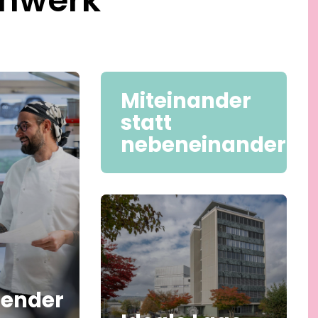
Miteinander
statt
nebeneinander
tender