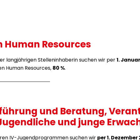
in Human Resources
er langjährigen Stelleninhaberin suchen wir per
1. Janua
sten Human Resources,
80 %
.
allführung und Beratung, Vera
ugendliche und junge Erwac
unseren IV-Jugendprogrammen suchen wir
per 1. Dezember