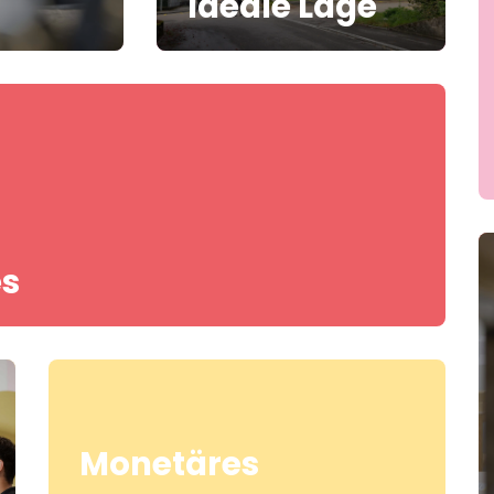
Ideale Lage
es
Monetäres