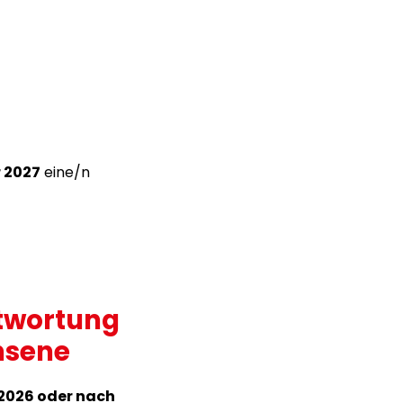
r 2027
eine/n
ntwortung
hsene
 2026 oder nach