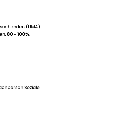
ylsuchenden (UMA)
en,
80 - 100%.
achperson Soziale